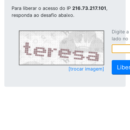
Para liberar o acesso
do IP
216.73.217.101
,
responda ao desafio abaixo.
Digite 
lado no
[trocar imagem]